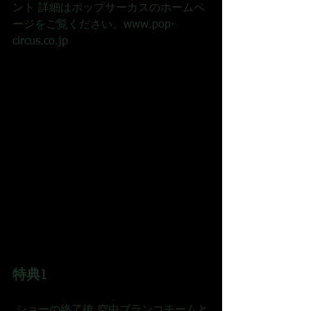
ント 詳細はポップサーカスのホームペ
ージをご覧ください。www.pop-
circus.co.jp
特典1
 ショーの終了後 空中ブランコチームと