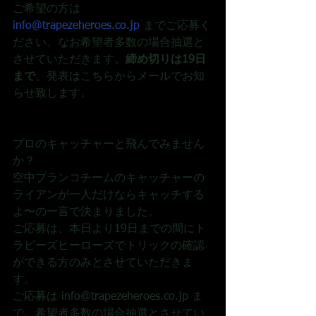
ご希望の方は 
info@trapezeheroes.co.jp
 までご応募く
ださい。なお希望者多数の場合抽選と
させていただきます。
締め切りは19日
まで
、発表はこちらからメールでお知
らせ致します。
プロのキャッチャーと飛んでみません
か？
空中ブランコチームのキャッチャーの
ライアンが一人だけならキャッチする
よ〜の一言で決まりました。
ご応募は、本日より19日までの間にト
ラピーズヒーローズでトリックの確認
ができる方のみとさせていただきま
す。
ご応募は info@trapezeheroes.co.jp ま
で。希望者多数の場合抽選とさせてい