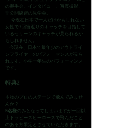
の握手会、インタビュー、写真撮影、 
非公開練習の見学会。
    今現在日本で一人だけかもしれない
女性で3回宙返りのキャッチを目指して
いるセリーンのキャッチが見られるか
もしれません。
   今現在、日本で最年少のアウトライ
ンフライヤーのパフォーマンスが見ら
れます。小学一年生のパフォーマンス
です。
特典2
本物のプロのステージで飛んでみませ
んか？
5名様
のみとなってしまいますが一回以
上トラピーズヒーローズで飛んだこと
のある方限定とさせていただきます。