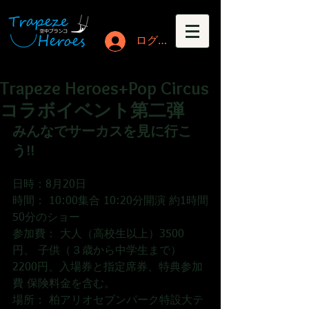
ログイン
Trapeze Heroes+Pop Circus
コラボイベント第二弾
みんなでサーカスを見に行こ
う!!
日時：8月20日
時間： 10:00集合 10:20分開演 約1時間
50分のショー
参加費： 大人（高校生以上）3500
円、 子供（３歳から中学生まで）　
2200円、入場券と指定席券、特典参加
費 保険料金を含む。
場所： 柏アリオセブンパーク特設大テ